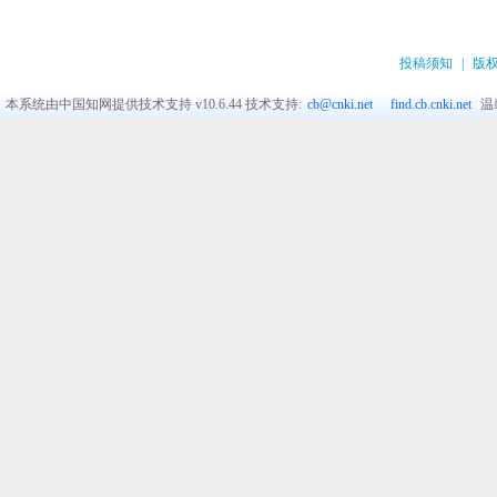
投稿须知
|
版
本系统由中国知网提供技术支持
v10.6.44
技术支持:
cb@cnki.net
find.cb.cnki.net
温